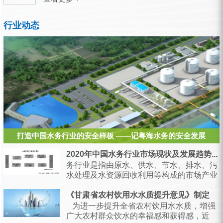
行业动态
打造中国水务行业的安全样板 ——记粤海水务的安全发展
2020年中国水务行业市场现状及发展趋势...
务行业是指由原水、供水、节水、排水、污
水处理及水资源回收利用等构成的市场产业
链，是支持经济和社会发展、保障居民生产
生活的...
《甘肃省农村饮用水水质提升意见》制定
为进一步提升全省农村饮用水水质，增强
广大农村群众饮水的幸福感和获得感，近