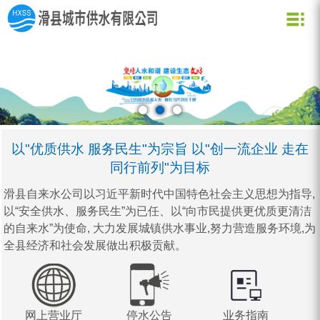
关于我们
新闻资讯
水质化验
公司信息
用水常识
企业文化
公司新闻
业务信息
节约用水
用水小常识
资质荣誉
行业动态
公司形象
企业理念
营业网点
创新理念
水质信息
以"优质供水 服务民生"为宗旨 以"创一流企业 走在
同行前列"为目标
滑县自来水公司以习近平新时代中国特色社会主义思想为指导,
以“安全供水、服务民生”为已任、以“向市民提供更优质更清洁
的自来水”为使命, 大力发展城镇供水事业,努力营造服务环境,为
全县经济和社会发展做出积极贡献。
网上营业厅
停水公告
业务指南