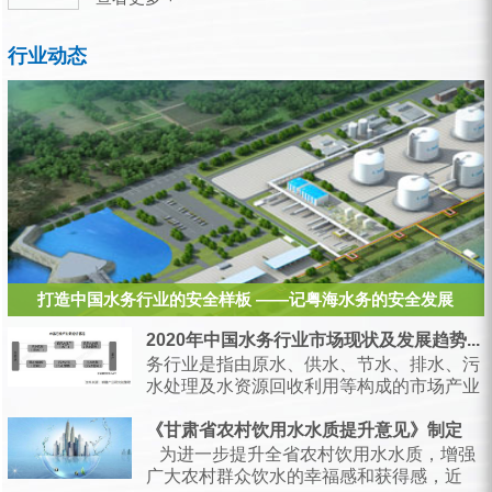
行业动态
打造中国水务行业的安全样板 ——记粤海水务的安全发展
2020年中国水务行业市场现状及发展趋势...
务行业是指由原水、供水、节水、排水、污
水处理及水资源回收利用等构成的市场产业
链，是支持经济和社会发展、保障居民生产
生活的...
《甘肃省农村饮用水水质提升意见》制定
为进一步提升全省农村饮用水水质，增强
广大农村群众饮水的幸福感和获得感，近