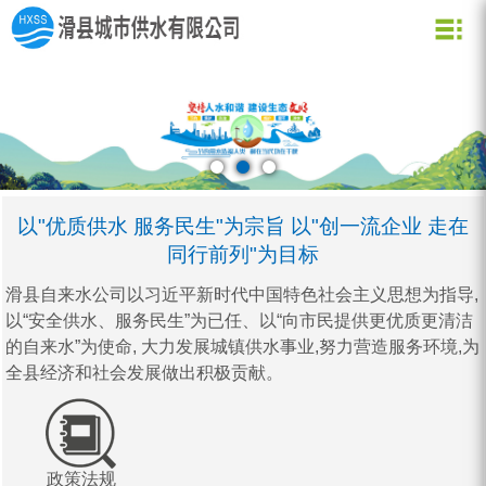
关于我们
新闻资讯
水质化验
公司信息
用水常识
企业文化
公司新闻
业务信息
节约用水
用水小常识
资质荣誉
行业动态
公司形象
企业理念
营业网点
创新理念
水质信息
以"优质供水 服务民生"为宗旨 以"创一流企业 走在
同行前列"为目标
滑县自来水公司以习近平新时代中国特色社会主义思想为指导,
以“安全供水、服务民生”为已任、以“向市民提供更优质更清洁
的自来水”为使命, 大力发展城镇供水事业,努力营造服务环境,为
全县经济和社会发展做出积极贡献。
政策法规