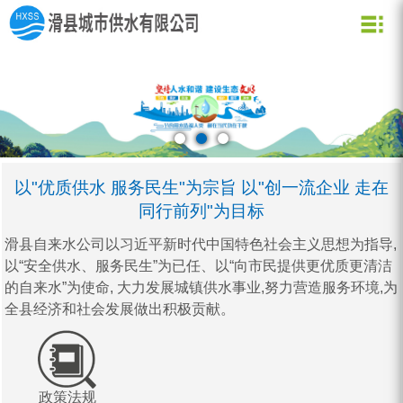
关于我们
新闻资讯
水质化验
公司信息
用水常识
企业文化
公司新闻
业务信息
节约用水
用水小常识
资质荣誉
行业动态
公司形象
企业理念
营业网点
创新理念
水质信息
以"优质供水 服务民生"为宗旨 以"创一流企业 走在
同行前列"为目标
滑县自来水公司以习近平新时代中国特色社会主义思想为指导,
以“安全供水、服务民生”为已任、以“向市民提供更优质更清洁
的自来水”为使命, 大力发展城镇供水事业,努力营造服务环境,为
全县经济和社会发展做出积极贡献。
政策法规