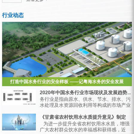
行业动态
打造中国水务行业的安全样板 ——记粤海水务的安全发展
2020年中国水务行业市场现状及发展趋势...
务行业是指由原水、供水、节水、排水、污
水处理及水资源回收利用等构成的市场产业
链，是支持经济和社会发展、保障居民生产
生活的...
《甘肃省农村饮用水水质提升意见》制定
为进一步提升全省农村饮用水水质，增强
广大农村群众饮水的幸福感和获得感，近