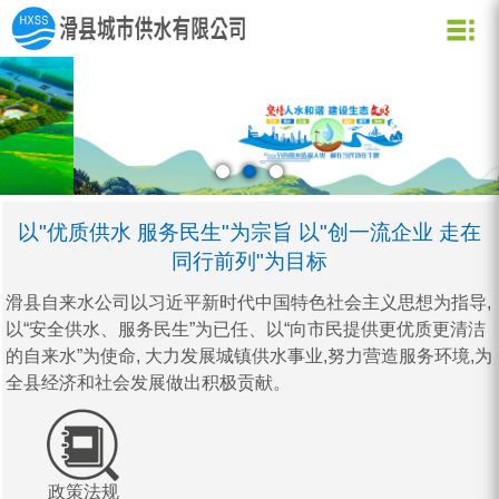
关于我们
新闻资讯
水质化验
公司信息
用水常识
企业文化
公司新闻
业务信息
节约用水
用水小常识
资质荣誉
行业动态
公司形象
企业理念
营业网点
创新理念
水质信息
以"优质供水 服务民生"为宗旨 以"创一流企业 走在
同行前列"为目标
滑县自来水公司以习近平新时代中国特色社会主义思想为指导,
以“安全供水、服务民生”为已任、以“向市民提供更优质更清洁
的自来水”为使命, 大力发展城镇供水事业,努力营造服务环境,为
全县经济和社会发展做出积极贡献。
政策法规