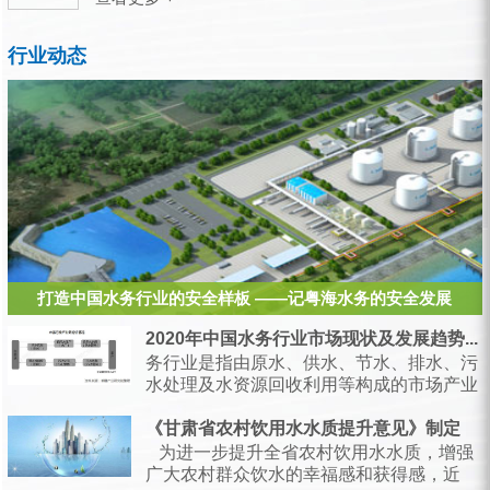
行业动态
打造中国水务行业的安全样板 ——记粤海水务的安全发展
2020年中国水务行业市场现状及发展趋势...
务行业是指由原水、供水、节水、排水、污
水处理及水资源回收利用等构成的市场产业
链，是支持经济和社会发展、保障居民生产
生活的...
《甘肃省农村饮用水水质提升意见》制定
为进一步提升全省农村饮用水水质，增强
广大农村群众饮水的幸福感和获得感，近