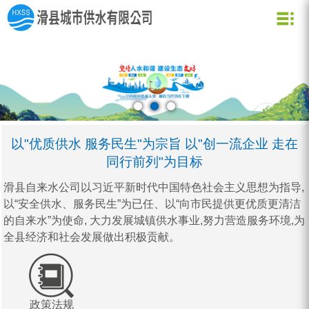
关于我们
新闻资讯
水质化验
公司信息
用水常识
企业文化
公司新闻
业务信息
节约用水
用水小常识
资质荣誉
行业动态
公司形象
企业理念
营业网点
创新理念
水质信息
以"优质供水 服务民生"为宗旨 以"创一流企业 走在
同行前列"为目标
滑县自来水公司以习近平新时代中国特色社会主义思想为指导,
以“安全供水、服务民生”为已任、以“向市民提供更优质更清洁
的自来水”为使命, 大力发展城镇供水事业,努力营造服务环境,为
全县经济和社会发展做出积极贡献。
政策法规