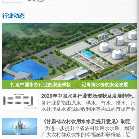
行业动态
打造中国水务行业的安全样板 ——记粤海水务的安全发展
2020年中国水务行业市场现状及发展趋势...
务行业是指由原水、供水、节水、排水、污
水处理及水资源回收利用等构成的市场产业
链，是支持经济和社会发展、保障居民生产
生活的...
《甘肃省农村饮用水水质提升意见》制定
为进一步提升全省农村饮用水水质，增强
广大农村群众饮水的幸福感和获得感，近