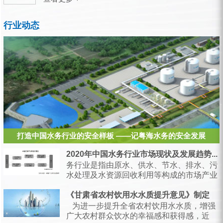
行业动态
打造中国水务行业的安全样板 ——记粤海水务的安全发展
2020年中国水务行业市场现状及发展趋势...
务行业是指由原水、供水、节水、排水、污
水处理及水资源回收利用等构成的市场产业
链，是支持经济和社会发展、保障居民生产
生活的...
《甘肃省农村饮用水水质提升意见》制定
为进一步提升全省农村饮用水水质，增强
广大农村群众饮水的幸福感和获得感，近