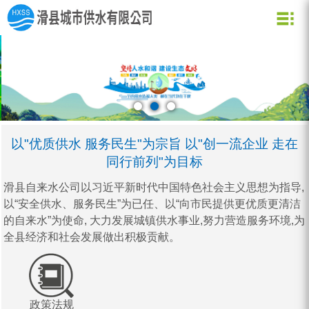
关于我们
新闻资讯
水质化验
公司信息
用水常识
企业文化
公司新闻
业务信息
节约用水
用水小常识
资质荣誉
行业动态
公司形象
企业理念
营业网点
创新理念
水质信息
以"优质供水 服务民生"为宗旨 以"创一流企业 走在
同行前列"为目标
滑县自来水公司以习近平新时代中国特色社会主义思想为指导,
以“安全供水、服务民生”为已任、以“向市民提供更优质更清洁
的自来水”为使命, 大力发展城镇供水事业,努力营造服务环境,为
全县经济和社会发展做出积极贡献。
政策法规