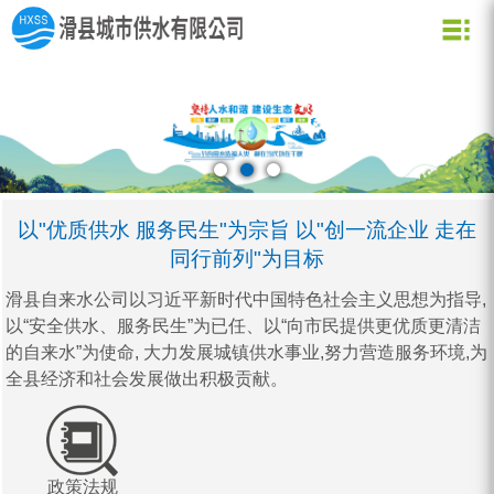
关于我们
新闻资讯
水质化验
公司信息
用水常识
企业文化
公司新闻
业务信息
节约用水
用水小常识
资质荣誉
行业动态
公司形象
企业理念
营业网点
创新理念
水质信息
以"优质供水 服务民生"为宗旨 以"创一流企业 走在
同行前列"为目标
滑县自来水公司以习近平新时代中国特色社会主义思想为指导,
以“安全供水、服务民生”为已任、以“向市民提供更优质更清洁
的自来水”为使命, 大力发展城镇供水事业,努力营造服务环境,为
全县经济和社会发展做出积极贡献。
政策法规