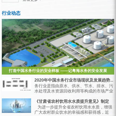
行业动态
打造中国水务行业的安全样板 ——记粤海水务的安全发展
2020年中国水务行业市场现状及发展趋势...
务行业是指由原水、供水、节水、排水、污
水处理及水资源回收利用等构成的市场产业
链，是支持经济和社会发展、保障居民生产
生活的...
《甘肃省农村饮用水水质提升意见》制定
为进一步提升全省农村饮用水水质，增强
广大农村群众饮水的幸福感和获得感，近