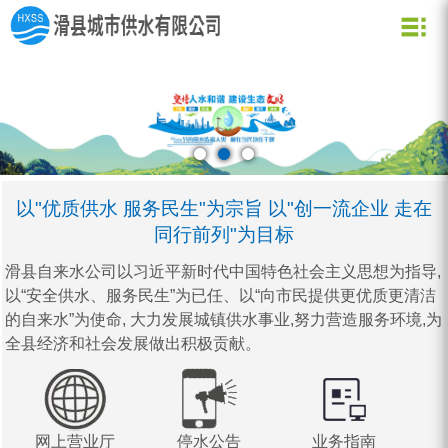
关于我们
新闻资讯
水质化验
公司信息
用水常识
企业文化
公司新闻
业务信息
节约用水
用水小常识
资质荣誉
行业动态
公司形象
企业理念
营业网点
创新理念
水质信息
以"优质供水 服务民生"为宗旨 以"创一流企业 走在
同行前列"为目标
滑县自来水公司以习近平新时代中国特色社会主义思想为指导,
以“安全供水、服务民生”为已任、以“向市民提供更优质更清洁
的自来水”为使命, 大力发展城镇供水事业,努力营造服务环境,为
全县经济和社会发展做出积极贡献。
网上营业厅
停水公告
业务指南