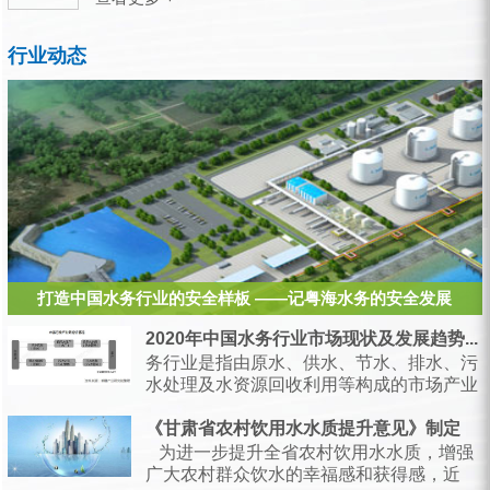
行业动态
打造中国水务行业的安全样板 ——记粤海水务的安全发展
2020年中国水务行业市场现状及发展趋势...
务行业是指由原水、供水、节水、排水、污
水处理及水资源回收利用等构成的市场产业
链，是支持经济和社会发展、保障居民生产
生活的...
《甘肃省农村饮用水水质提升意见》制定
为进一步提升全省农村饮用水水质，增强
广大农村群众饮水的幸福感和获得感，近