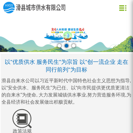
关于我们
新闻资讯
水质化验
公司信息
用水常识
企业文化
公司新闻
业务信息
节约用水
用水小常识
资质荣誉
行业动态
公司形象
企业理念
营业网点
创新理念
水质信息
以"优质供水 服务民生"为宗旨 以"创一流企业 走在
同行前列"为目标
滑县自来水公司以习近平新时代中国特色社会主义思想为指导,
以“安全供水、服务民生”为已任、以“向市民提供更优质更清洁
的自来水”为使命, 大力发展城镇供水事业,努力营造服务环境,为
全县经济和社会发展做出积极贡献。
政策法规