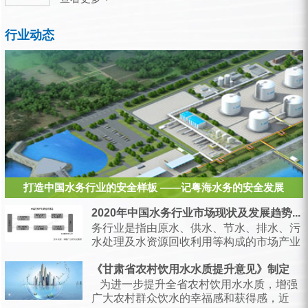
行业动态
打造中国水务行业的安全样板 ——记粤海水务的安全发展
2020年中国水务行业市场现状及发展趋势...
务行业是指由原水、供水、节水、排水、污
水处理及水资源回收利用等构成的市场产业
链，是支持经济和社会发展、保障居民生产
生活的...
《甘肃省农村饮用水水质提升意见》制定
为进一步提升全省农村饮用水水质，增强
广大农村群众饮水的幸福感和获得感，近