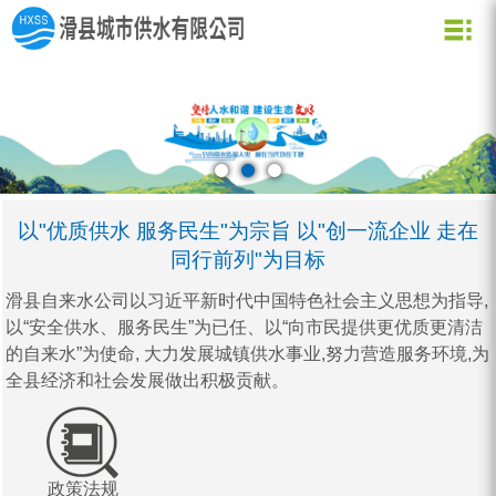
关于我们
新闻资讯
水质化验
公司信息
用水常识
企业文化
公司新闻
业务信息
节约用水
用水小常识
资质荣誉
行业动态
公司形象
企业理念
营业网点
创新理念
水质信息
以"优质供水 服务民生"为宗旨 以"创一流企业 走在
同行前列"为目标
滑县自来水公司以习近平新时代中国特色社会主义思想为指导,
以“安全供水、服务民生”为已任、以“向市民提供更优质更清洁
的自来水”为使命, 大力发展城镇供水事业,努力营造服务环境,为
全县经济和社会发展做出积极贡献。
政策法规