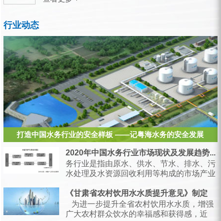
行业动态
打造中国水务行业的安全样板 ——记粤海水务的安全发展
2020年中国水务行业市场现状及发展趋势...
务行业是指由原水、供水、节水、排水、污
水处理及水资源回收利用等构成的市场产业
链，是支持经济和社会发展、保障居民生产
生活的...
《甘肃省农村饮用水水质提升意见》制定
为进一步提升全省农村饮用水水质，增强
广大农村群众饮水的幸福感和获得感，近